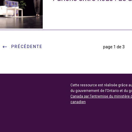
PRÉCÉDENTE
page 1 de 3
Cette ressource est réalisée grâce au
du gouvernement de l’Ontario et du 
Canada par l’entremise du ministère 
canadien