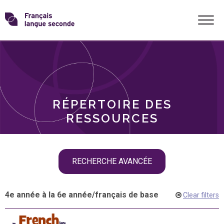
Skip
Transformons
to
THÈMES
content
le
RÔLES
français
RÉPERTOIRE DES
langue
RESSOURCES
seconde
Skip
RECHERCHE AVANCÉE
filter
navigation
4e année à la 6e année
/
français de base
Clear filters