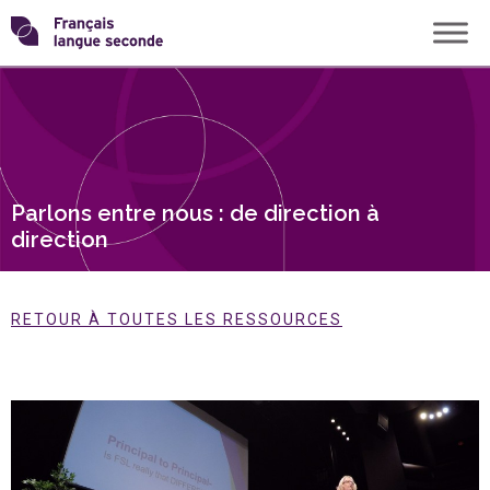
Skip
Transformons
to
content
le
français
Parlons entre nous : de direction à
langue
direction
seconde
RETOUR À TOUTES LES RESSOURCES