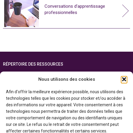
Conversations d’apprentissage
professionnelles
RÉPERTOIRE DES RESSOURCES
FOIRE AUX QUESTIONS
Nous utilisons des cookies
PLAN DU SITE
Afin d'offrir la meilleure expérience possible, nous utilisons des
ENGLISH
technologies telles que les cookies pour stocker et/ou accéder à
des informations sur votre appareil. Votre consentement à ces
Cette ressource est réalisée grâce au soutien financier du gouvernement de
technologies nous permettra de traiter des données telles que
l’Ontario et du gouvernement du
Canada par l’entremise du ministère du
Patrimoine canadien
votre comportement de navigation ou des identifiants uniques
sur ce site. Le refus ou le retrait de votre consentement peut
affecter certaines fonctionnalités et certains services.
Politique de confidentialité