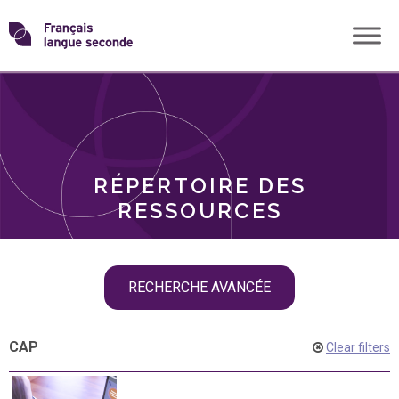
Skip
Transformons
to
THÈMES
content
le
RÔLES
français
RÉPERTOIRE DES
langue
RESSOURCES
seconde
Skip
RECHERCHE AVANCÉE
filter
navigation
CAP
Clear filters