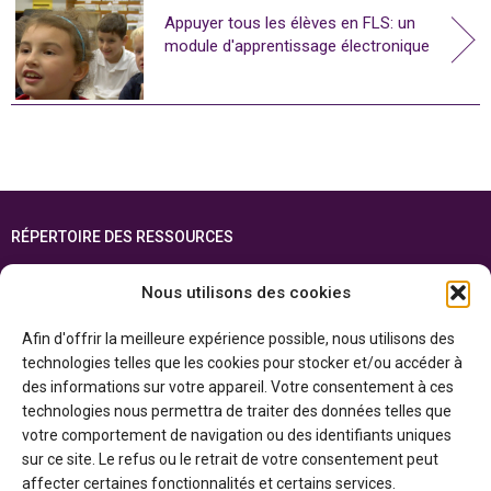
Appuyer tous les élèves en FLS: un
module d'apprentissage électronique
RÉPERTOIRE DES RESSOURCES
FOIRE AUX QUESTIONS
Nous utilisons des cookies
PLAN DU SITE
Afin d'offrir la meilleure expérience possible, nous utilisons des
ENGLISH
technologies telles que les cookies pour stocker et/ou accéder à
des informations sur votre appareil. Votre consentement à ces
Cette ressource est réalisée grâce au soutien financier du gouvernement de
technologies nous permettra de traiter des données telles que
l’Ontario et du gouvernement du
Canada par l’entremise du ministère du
Patrimoine canadien
votre comportement de navigation ou des identifiants uniques
sur ce site. Le refus ou le retrait de votre consentement peut
affecter certaines fonctionnalités et certains services.
Politique de confidentialité