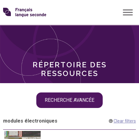
Skip
Transformons
to
THÈMES
content
le
RÔLES
français
RÉPERTOIRE DES
langue
RESSOURCES
seconde
Skip
RECHERCHE AVANCÉE
filter
navigation
modules électroniques
Clear filters