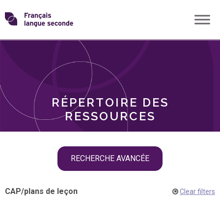
Skip
Transformons
to
THÈMES
content
le
RÔLES
français
RÉPERTOIRE DES
langue
RESSOURCES
seconde
Skip
RECHERCHE AVANCÉE
filter
navigation
CAP
/
plans de leçon
Clear filters