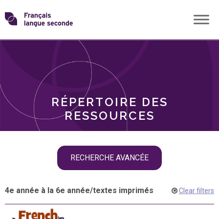
Skip
Transformons
to
THÈMES
content
le
RÔLES
français
RÉPERTOIRE DES
langue
RESSOURCES
seconde
Skip
RECHERCHE AVANCÉE
filter
navigation
4e année à la 6e année
/
textes imprimés
Clear filters