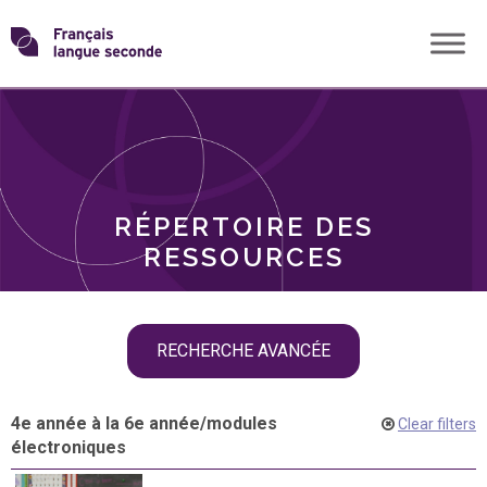
Skip
Transformons
to
THÈMES
content
le
RÔLES
français
RÉPERTOIRE DES
langue
RESSOURCES
seconde
Skip
RECHERCHE AVANCÉE
filter
navigation
4e année à la 6e année
/
modules
Clear filters
électroniques