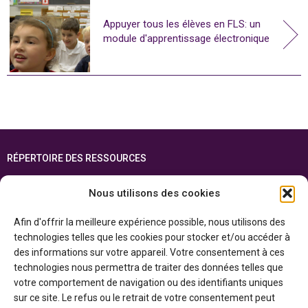
Appuyer tous les élèves en FLS: un
module d'apprentissage électronique
RÉPERTOIRE DES RESSOURCES
FOIRE AUX QUESTIONS
Nous utilisons des cookies
PLAN DU SITE
Afin d'offrir la meilleure expérience possible, nous utilisons des
ENGLISH
technologies telles que les cookies pour stocker et/ou accéder à
des informations sur votre appareil. Votre consentement à ces
Cette ressource est réalisée grâce au soutien financier du gouvernement de
technologies nous permettra de traiter des données telles que
l’Ontario et du gouvernement du
Canada par l’entremise du ministère du
Patrimoine canadien
votre comportement de navigation ou des identifiants uniques
sur ce site. Le refus ou le retrait de votre consentement peut