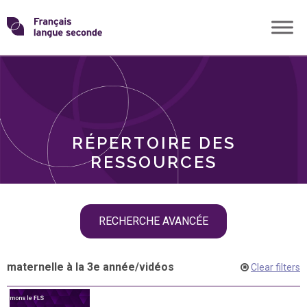
Skip
Transformons
to
THÈMES
content
le
RÔLES
français
RÉPERTOIRE DES
langue
RESSOURCES
seconde
Skip
RECHERCHE AVANCÉE
filter
navigation
maternelle à la 3e année
/
vidéos
Clear filters