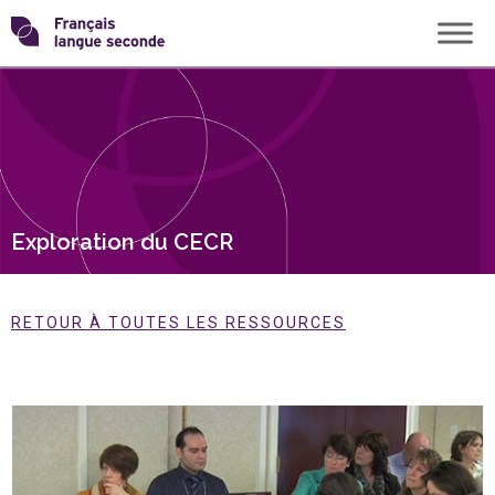
Skip
Transformons
to
content
le
français
langue
Exploration du CECR
seconde
RETOUR À TOUTES LES RESSOURCES