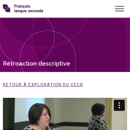
Skip
Transformons
to
content
le
français
langue
Rétroaction descriptive
seconde
RETOUR À EXPLORATION DU CECR