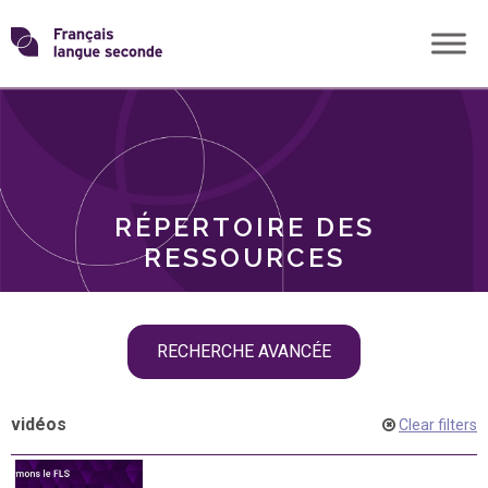
Skip
Transformons
to
THÈMES
content
le
RÔLES
français
RÉPERTOIRE DES
langue
RESSOURCES
seconde
Skip
RECHERCHE AVANCÉE
filter
navigation
vidéos
Clear filters