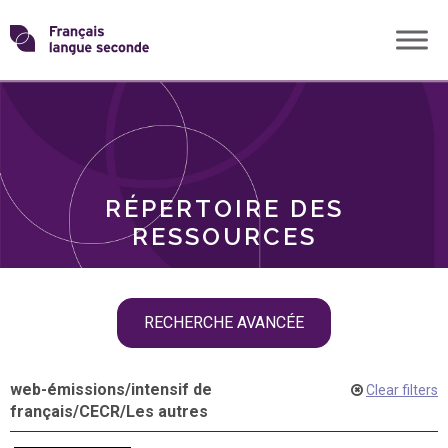
Skip
Transformons
to
THÈMES
content
le
RÔLES
français
RÉPERTOIRE DES
langue
RESSOURCES
seconde
Skip
RECHERCHE AVANCÉE
filter
navigation
web-émissions
/
intensif de
Clear filters
français
/
CECR
/
Les autres