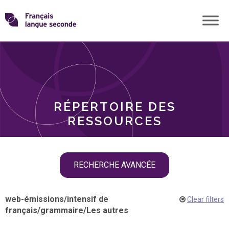
Skip
Transformons
to
THÈMES
content
le
RÔLES
français
RÉPERTOIRE DES
langue
RESSOURCES
seconde
Skip
RECHERCHE AVANCÉE
filter
navigation
web-émissions
/
intensif de
Clear filters
français
/
grammaire
/
Les autres