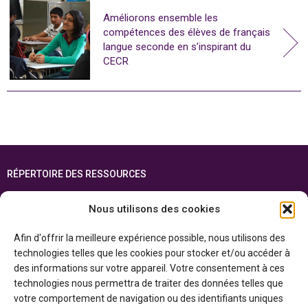
Améliorons ensemble les
compétences des élèves de français
langue seconde en s’inspirant du
CECR
RÉPERTOIRE DES RESSOURCES
FOIRE AUX QUESTIONS
Nous utilisons des cookies
PLAN DU SITE
Afin d'offrir la meilleure expérience possible, nous utilisons des
ENGLISH
technologies telles que les cookies pour stocker et/ou accéder à
des informations sur votre appareil. Votre consentement à ces
Cette ressource est réalisée grâce au soutien financier du gouvernement de
technologies nous permettra de traiter des données telles que
l’Ontario et du gouvernement du
Canada par l’entremise du ministère du
Patrimoine canadien
votre comportement de navigation ou des identifiants uniques