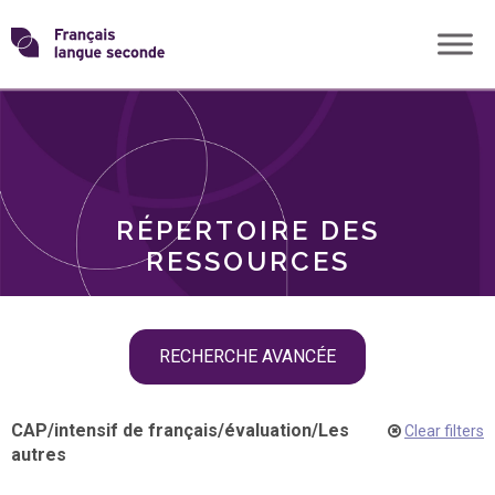
Skip
Transformons
to
THÈMES
content
le
RÔLES
français
RÉPERTOIRE DES
langue
RESSOURCES
seconde
Skip
RECHERCHE AVANCÉE
filter
navigation
CAP
/
intensif de français
/
évaluation
/
Les
Clear filters
autres