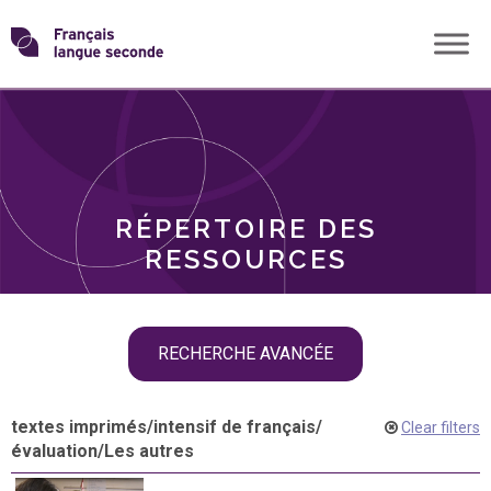
Skip
Transformons
to
THÈMES
content
le
RÔLES
français
RÉPERTOIRE DES
langue
RESSOURCES
seconde
Skip
RECHERCHE AVANCÉE
filter
navigation
textes imprimés
/
intensif de français
/
Clear filters
évaluation
/
Les autres