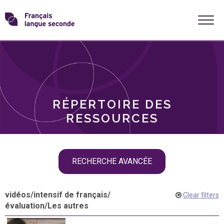
Skip
Transformons
to
THÈMES
content
le
RÔLES
français
RÉPERTOIRE DES
langue
RESSOURCES
seconde
Skip
RECHERCHE AVANCÉE
filter
navigation
vidéos
/
intensif de français
/
Clear filters
évaluation
/
Les autres