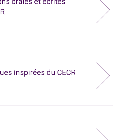
ns orales et écrites
CR
ues inspirées du CECR