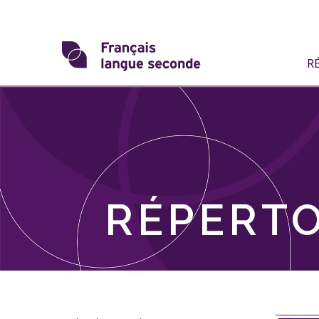
Skip
to
content
Transformons
R
le
français
langue
seconde
RÉPERTO
Skip
filter