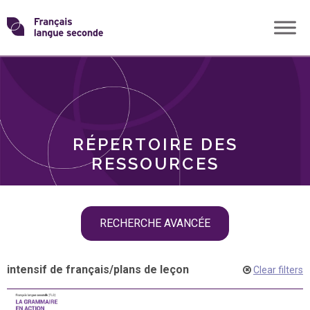
Skip
Transformons
to
THÈMES
content
le
RÔLES
français
RÉPERTOIRE DES
langue
RESSOURCES
seconde
Skip
RECHERCHE AVANCÉE
filter
navigation
intensif de français
/
plans de leçon
Clear filters