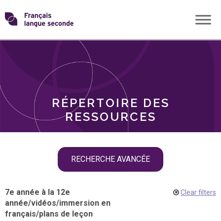
Skip
Transformons
to
THÈMES
content
le
RÔLES
français
RÉPERTOIRE DES
langue
RESSOURCES
seconde
Skip
RECHERCHE AVANCÉE
filter
navigation
7e année à la 12e
Clear filters
année
/
vidéos
/
immersion en
français
/
plans de leçon