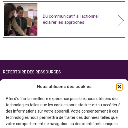
Du communicatif à l'actionnel:
éclairer les approches
RÉPERTOIRE DES RESSOURCES
FOIRE AUX QUESTIONS
Nous utilisons des cookies
PLAN DU SITE
Afin d'offrir la meilleure expérience possible, nous utilisons des
ENGLISH
technologies telles que les cookies pour stocker et/ou accéder à
des informations sur votre appareil. Votre consentement à ces
Cette ressource est réalisée grâce au soutien financier du gouvernement de
technologies nous permettra de traiter des données telles que
l’Ontario et du gouvernement du
Canada par l’entremise du ministère du
Patrimoine canadien
votre comportement de navigation ou des identifiants uniques