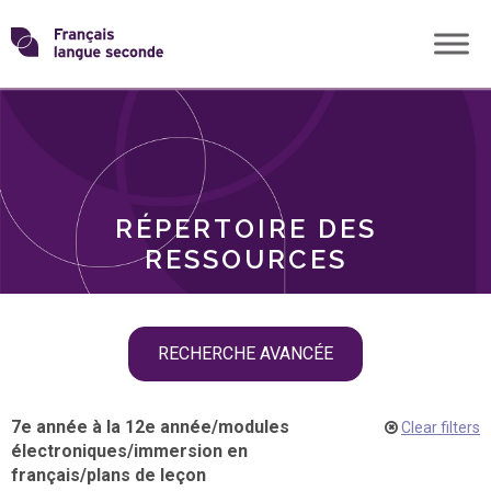
Skip
Transformons
to
THÈMES
content
le
RÔLES
français
RÉPERTOIRE DES
langue
RESSOURCES
seconde
Skip
RECHERCHE AVANCÉE
filter
navigation
7e année à la 12e année
/
modules
Clear filters
électroniques
/
immersion en
français
/
plans de leçon