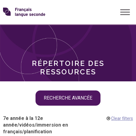
Skip
Transformons
to
THÈMES
content
le
RÔLES
français
RÉPERTOIRE DES
langue
RESSOURCES
seconde
Skip
RECHERCHE AVANCÉE
filter
navigation
7e année à la 12e
Clear filters
année
/
vidéos
/
immersion en
français
/
planification