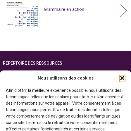
Grammaire en action
RÉPERTOIRE DES RESSOURCES
FOIRE AUX QUESTIONS
Nous utilisons des cookies
PLAN DU SITE
Afin d'offrir la meilleure expérience possible, nous utilisons des
ENGLISH
technologies telles que les cookies pour stocker et/ou accéder à
des informations sur votre appareil. Votre consentement à ces
Cette ressource est réalisée grâce au soutien financier du gouvernement de
technologies nous permettra de traiter des données telles que
l’Ontario et du gouvernement du
Canada par l’entremise du ministère du
Patrimoine canadien
votre comportement de navigation ou des identifiants uniques
sur ce site. Le refus ou le retrait de votre consentement peut
affecter certaines fonctionnalités et certains services.
Politique de confidentialité