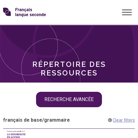
Skip
Transformons
to
THÈMES
content
le
RÔLES
français
RÉPERTOIRE DES
langue
RESSOURCES
seconde
Skip
RECHERCHE AVANCÉE
filter
navigation
français de base
/
grammaire
Clear filters