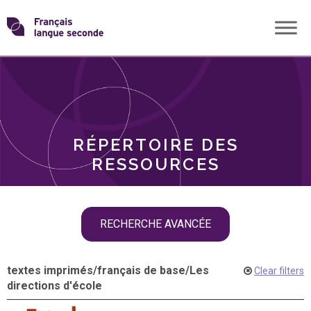
Skip
Transformons
to
THÈMES
content
le
RÔLES
français
RÉPERTOIRE DES
langue
RESSOURCES
seconde
Skip
RECHERCHE AVANCÉE
filter
navigation
textes imprimés
/
français de base
/
Les
Clear filters
directions d'école