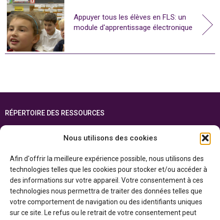
Appuyer tous les élèves en FLS: un
module d'apprentissage électronique
RÉPERTOIRE DES RESSOURCES
FOIRE AUX QUESTIONS
Nous utilisons des cookies
PLAN DU SITE
Afin d'offrir la meilleure expérience possible, nous utilisons des
ENGLISH
technologies telles que les cookies pour stocker et/ou accéder à
des informations sur votre appareil. Votre consentement à ces
Cette ressource est réalisée grâce au soutien financier du gouvernement de
technologies nous permettra de traiter des données telles que
l’Ontario et du gouvernement du
Canada par l’entremise du ministère du
Patrimoine canadien
votre comportement de navigation ou des identifiants uniques
sur ce site. Le refus ou le retrait de votre consentement peut