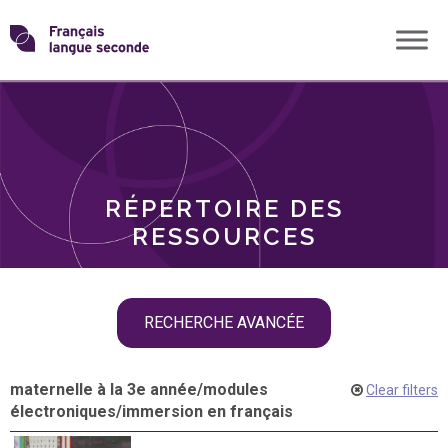
Skip
Transformons
to
THÈMES
content
le
RÔLES
français
RÉPERTOIRE DES
langue
RESSOURCES
seconde
Skip
RECHERCHE AVANCÉE
filter
navigation
maternelle à la 3e année
/
modules
Clear filters
électroniques
/
immersion en français