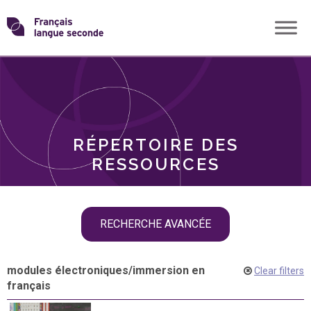
Skip
Transformons
to
THÈMES
content
le
RÔLES
français
RÉPERTOIRE DES
langue
RESSOURCES
seconde
Skip
RECHERCHE AVANCÉE
filter
navigation
modules électroniques
/
immersion en
Clear filters
français