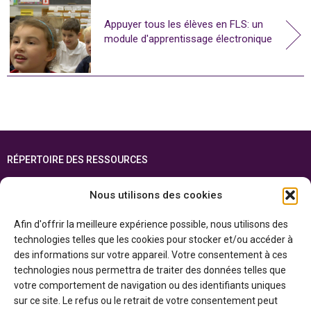
Appuyer tous les élèves en FLS: un
module d'apprentissage électronique
RÉPERTOIRE DES RESSOURCES
FOIRE AUX QUESTIONS
Nous utilisons des cookies
PLAN DU SITE
Afin d'offrir la meilleure expérience possible, nous utilisons des
ENGLISH
technologies telles que les cookies pour stocker et/ou accéder à
des informations sur votre appareil. Votre consentement à ces
Cette ressource est réalisée grâce au soutien financier du gouvernement de
technologies nous permettra de traiter des données telles que
l’Ontario et du gouvernement du
Canada par l’entremise du ministère du
Patrimoine canadien
votre comportement de navigation ou des identifiants uniques
sur ce site. Le refus ou le retrait de votre consentement peut