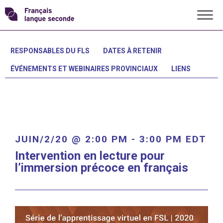
Skip
Transformons
to
content
le
RESPONSABLES DU FLS
DATES À RETENIR
ÉVÉNEMENTS ET WEBINAIRES PROVINCIAUX
LIENS
français
langue
seconde
JUIN/2/20 @ 2:00 PM
-
3:00 PM
EDT
Intervention en lecture pour
l’immersion précoce en français