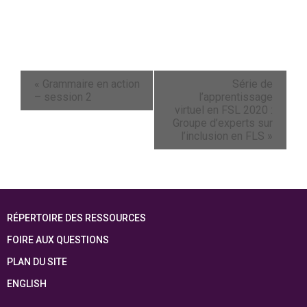
«
Grammaire en action
Série de
– session 2
l’apprentissage
virtuel en FSL 2020 :
Groupe d’experts sur
l’inclusion en FLS
»
RÉPERTOIRE DES RESSOURCES
FOIRE AUX QUESTIONS
PLAN DU SITE
ENGLISH