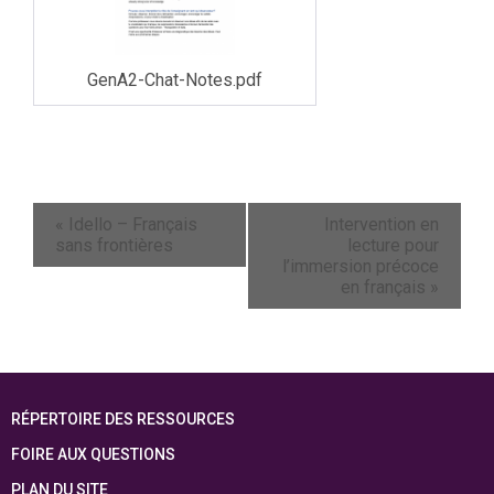
GenA2-Chat-Notes.pdf
«
Idello – Français
Intervention en
sans frontières
lecture pour
l’immersion précoce
en français
»
RÉPERTOIRE DES RESSOURCES
FOIRE AUX QUESTIONS
PLAN DU SITE