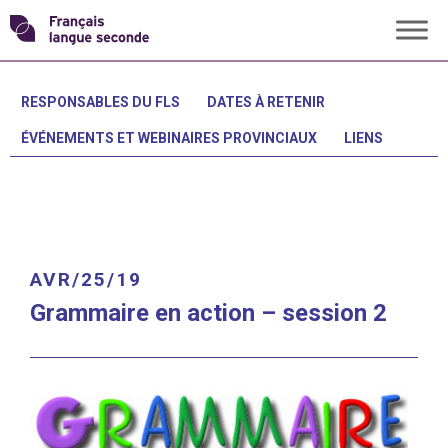
Skip
Transformons
to
content
le
RESPONSABLES DU FLS
DATES À RETENIR
ÉVÉNEMENTS ET WEBINAIRES PROVINCIAUX
LIENS
français
langue
seconde
AVR/25/19
Grammaire en action – session 2