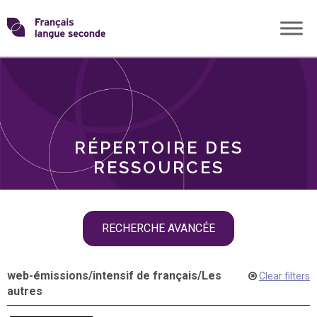
Skip
Transformons
to
THÈMES
content
le
RÔLES
français
RÉPERTOIRE DES
langue
RESSOURCES
seconde
Skip
RECHERCHE AVANCÉE
filter
navigation
web-émissions
/
intensif de français
/
Les
Clear filters
autres