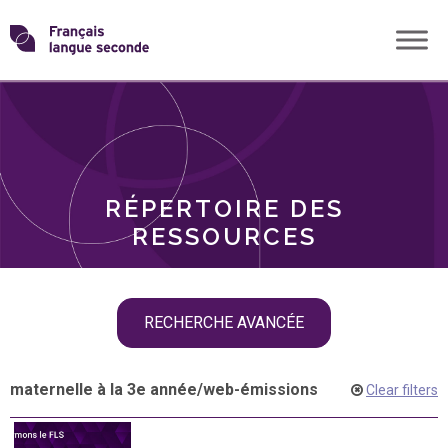
Skip
Transformons
to
THÈMES
content
le
RÔLES
français
RÉPERTOIRE DES
langue
RESSOURCES
seconde
Skip
RECHERCHE AVANCÉE
filter
navigation
maternelle à la 3e année
/
web-émissions
Clear filters