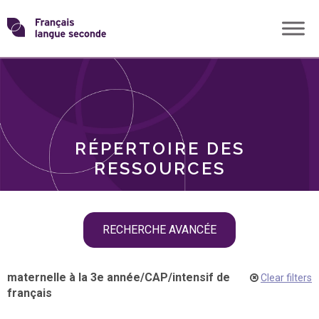
Skip
Transformons
to
THÈMES
content
le
RÔLES
français
RÉPERTOIRE DES
langue
RESSOURCES
seconde
Skip
RECHERCHE AVANCÉE
filter
navigation
maternelle à la 3e année
/
CAP
/
intensif de
Clear filters
français