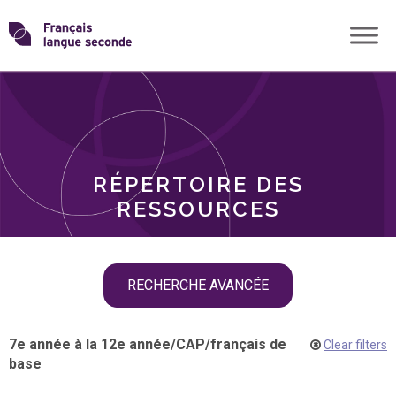
Skip
Transformons
to
THÈMES
content
le
RÔLES
français
RÉPERTOIRE DES
langue
RESSOURCES
seconde
Skip
RECHERCHE AVANCÉE
filter
navigation
7e année à la 12e année
/
CAP
/
français de
Clear filters
base