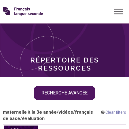
Skip
Transformons
to
THÈMES
content
le
RÔLES
français
RÉPERTOIRE DES
langue
RESSOURCES
seconde
Skip
RECHERCHE AVANCÉE
filter
navigation
maternelle à la 3e année
/
vidéos
/
français
Clear filters
de base
/
évaluation