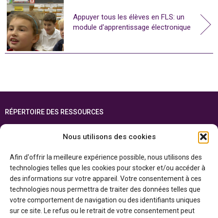
Appuyer tous les élèves en FLS: un
module d'apprentissage électronique
RÉPERTOIRE DES RESSOURCES
FOIRE AUX QUESTIONS
Nous utilisons des cookies
PLAN DU SITE
Afin d'offrir la meilleure expérience possible, nous utilisons des
ENGLISH
technologies telles que les cookies pour stocker et/ou accéder à
des informations sur votre appareil. Votre consentement à ces
Cette ressource est réalisée grâce au soutien financier du gouvernement de
technologies nous permettra de traiter des données telles que
l’Ontario et du gouvernement du
Canada par l’entremise du ministère du
Patrimoine canadien
votre comportement de navigation ou des identifiants uniques
sur ce site. Le refus ou le retrait de votre consentement peut