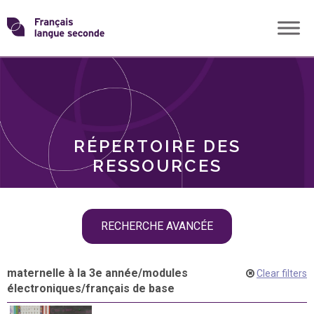
Skip
Transformons
to
THÈMES
content
le
RÔLES
français
RÉPERTOIRE DES
langue
RESSOURCES
seconde
Skip
RECHERCHE AVANCÉE
filter
navigation
maternelle à la 3e année
/
modules
Clear filters
électroniques
/
français de base