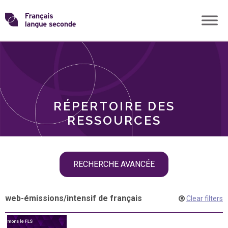
Skip
Transformons
to
THÈMES
content
le
RÔLES
français
RÉPERTOIRE DES
langue
RESSOURCES
seconde
Skip
RECHERCHE AVANCÉE
filter
navigation
web-émissions
/
intensif de français
Clear filters