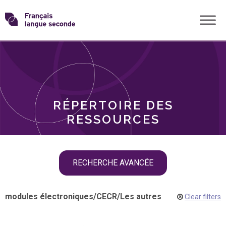
Skip
Transformons
to
THÈMES
content
le
RÔLES
français
RÉPERTOIRE DES
langue
RESSOURCES
seconde
Skip
RECHERCHE AVANCÉE
filter
navigation
modules électroniques
/
CECR
/
Les autres
Clear filters