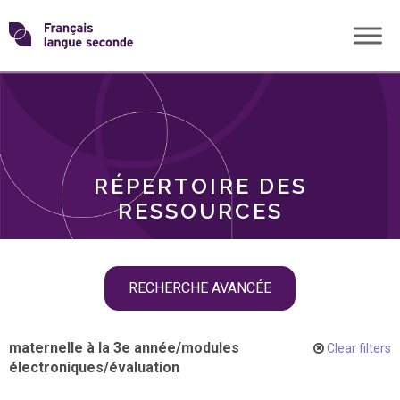
Skip
Transformons
to
THÈMES
content
le
RÔLES
français
RÉPERTOIRE DES
langue
RESSOURCES
seconde
Skip
RECHERCHE AVANCÉE
filter
navigation
maternelle à la 3e année
/
modules
Clear filters
électroniques
/
évaluation