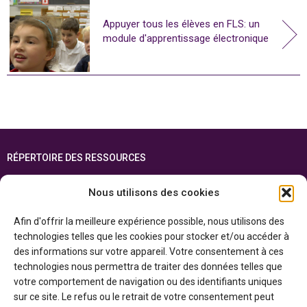
Appuyer tous les élèves en FLS: un
module d'apprentissage électronique
RÉPERTOIRE DES RESSOURCES
FOIRE AUX QUESTIONS
Nous utilisons des cookies
PLAN DU SITE
Afin d'offrir la meilleure expérience possible, nous utilisons des
ENGLISH
technologies telles que les cookies pour stocker et/ou accéder à
des informations sur votre appareil. Votre consentement à ces
Cette ressource est réalisée grâce au soutien financier du gouvernement de
technologies nous permettra de traiter des données telles que
l’Ontario et du gouvernement du
Canada par l’entremise du ministère du
Patrimoine canadien
votre comportement de navigation ou des identifiants uniques
sur ce site. Le refus ou le retrait de votre consentement peut