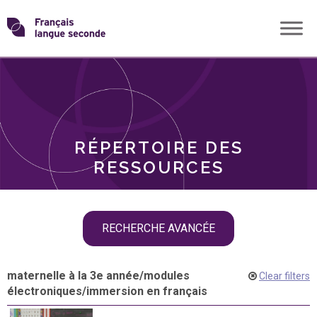
Skip
Transformons
to
THÈMES
content
le
RÔLES
français
RÉPERTOIRE DES
langue
RESSOURCES
seconde
Skip
RECHERCHE AVANCÉE
filter
navigation
maternelle à la 3e année
/
modules
Clear filters
électroniques
/
immersion en français