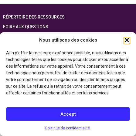
RÉPERTOIRE DES RESSOURCES
FOIRE AUX QUESTIONS
PLAN DU SITE
Nous utilisons des cookies
ENGLISH
Afin d'offrir la meilleure expérience possible, nous utilisons des
technologies telles que les cookies pour stocker et/ou accéder à
Cette ressource est réalisée grâce au soutien financier du gouvernement de
l’Ontario et du gouvernement du
Canada par l’entremise du ministère du
des informations sur votre appareil. Votre consentement à ces
Patrimoine canadien
technologies nous permettra de traiter des données telles que
votre comportement de navigation ou des identifiants uniques
sur ce site. Le refus ou le retrait de votre consentement peut
Politique de confidentialité
affecter certaines fonctionnalités et certains services.
Déclaration d’accessibilité
Accept
Politique de confidentialité