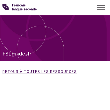
Skip
Transformons
to
content
le
français
langue
FSLguide_fr
seconde
RETOUR À TOUTES LES RESSOURCES