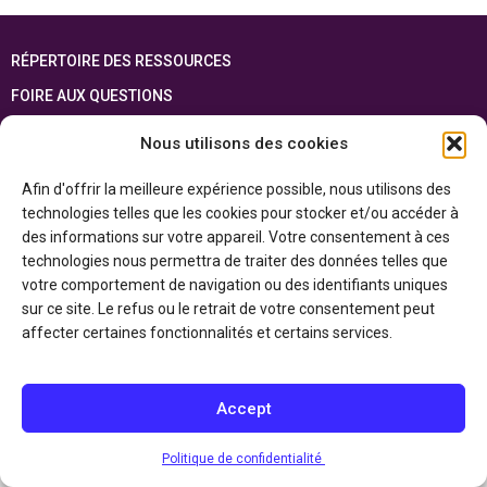
RÉPERTOIRE DES RESSOURCES
FOIRE AUX QUESTIONS
PLAN DU SITE
Nous utilisons des cookies
ENGLISH
Afin d'offrir la meilleure expérience possible, nous utilisons des
technologies telles que les cookies pour stocker et/ou accéder à
Cette ressource est réalisée grâce au soutien financier du gouvernement de
l’Ontario et du gouvernement du
Canada par l’entremise du ministère du
des informations sur votre appareil. Votre consentement à ces
Patrimoine canadien
technologies nous permettra de traiter des données telles que
votre comportement de navigation ou des identifiants uniques
sur ce site. Le refus ou le retrait de votre consentement peut
Politique de confidentialité
affecter certaines fonctionnalités et certains services.
Déclaration d’accessibilité
Accept
Politique de confidentialité