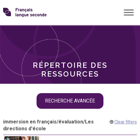
Skip
Transformons
to
THÈMES
content
le
RÔLES
français
RÉPERTOIRE DES
langue
RESSOURCES
seconde
Skip
RECHERCHE AVANCÉE
filter
navigation
immersion en français
/
évaluation
/
Les
Clear filters
directions d'école