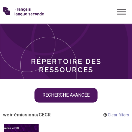
Skip
Transformons
to
THÈMES
content
le
RÔLES
français
RÉPERTOIRE DES
langue
RESSOURCES
seconde
Skip
RECHERCHE AVANCÉE
filter
navigation
web-émissions
/
CECR
Clear filters