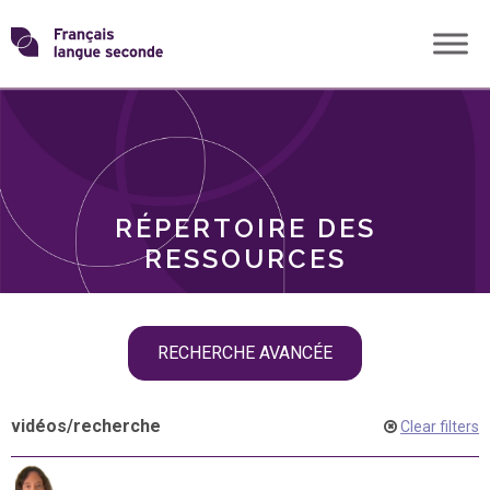
Skip
Transformons
to
THÈMES
content
le
RÔLES
français
RÉPERTOIRE DES
langue
RESSOURCES
seconde
Skip
RECHERCHE AVANCÉE
filter
navigation
vidéos
/
recherche
Clear filters