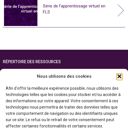
Série de l’apprentissage virtuel en
FLS
RÉPERTOIRE DES RESSOURCES
FOIRE AUX QUESTIONS
Nous utilisons des cookies
PLAN DU SITE
Afin d'offrir la meilleure expérience possible, nous utilisons des
ENGLISH
technologies telles que les cookies pour stocker et/ou accéder à
des informations sur votre appareil. Votre consentement à ces
Cette ressource est réalisée grâce au soutien financier du gouvernement de
technologies nous permettra de traiter des données telles que
l’Ontario et du gouvernement du
Canada par l’entremise du ministère du
Patrimoine canadien
votre comportement de navigation ou des identifiants uniques
sur ce site. Le refus ou le retrait de votre consentement peut
affecter certaines fonctionnalités et certains services.
Politique de confidentialité