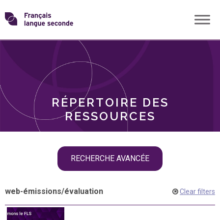
Skip
Transformons
to
THÈMES
content
le
RÔLES
français
RÉPERTOIRE DES
langue
RESSOURCES
seconde
Skip
RECHERCHE AVANCÉE
filter
navigation
web-émissions
/
évaluation
Clear filters