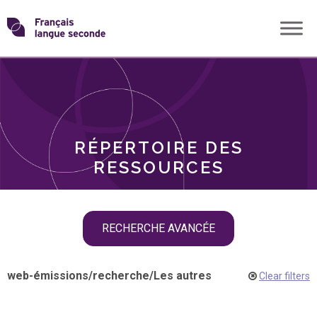
Skip
Transformons
to
THÈMES
content
le
RÔLES
français
RÉPERTOIRE DES
langue
RESSOURCES
seconde
Skip
RECHERCHE AVANCÉE
filter
navigation
web-émissions
/
recherche
/
Les autres
Clear filters