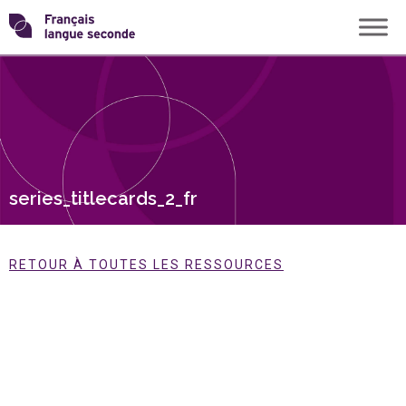
Skip
Transformons
to
content
le
français
langue
series_titlecards_2_fr
seconde
RETOUR À TOUTES LES RESSOURCES