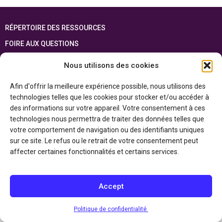
RÉPERTOIRE DES RESSOURCES
FOIRE AUX QUESTIONS
PLAN DU SITE
Nous utilisons des cookies
ENGLISH
Afin d'offrir la meilleure expérience possible, nous utilisons des
technologies telles que les cookies pour stocker et/ou accéder à
Cette ressource est réalisée grâce au soutien financier du gouvernement de
l’Ontario et du gouvernement du
Canada par l’entremise du ministère du
des informations sur votre appareil. Votre consentement à ces
Patrimoine canadien
technologies nous permettra de traiter des données telles que
votre comportement de navigation ou des identifiants uniques
sur ce site. Le refus ou le retrait de votre consentement peut
Politique de confidentialité
affecter certaines fonctionnalités et certains services.
Déclaration d’accessibilité
Accept
Politique de confidentialité