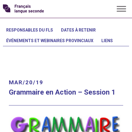
Skip
Transformons
to
content
le
RESPONSABLES DU FLS
DATES À RETENIR
ÉVÉNEMENTS ET WEBINAIRES PROVINCIAUX
LIENS
français
langue
seconde
MAR/20/19
Grammaire en Action – Session 1