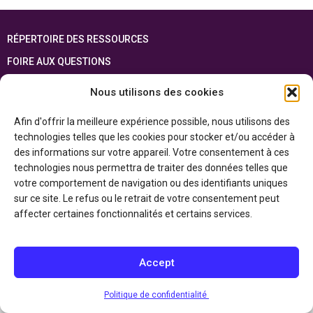
RÉPERTOIRE DES RESSOURCES
FOIRE AUX QUESTIONS
PLAN DU SITE
Nous utilisons des cookies
ENGLISH
Afin d'offrir la meilleure expérience possible, nous utilisons des
technologies telles que les cookies pour stocker et/ou accéder à
Cette ressource est réalisée grâce au soutien financier du gouvernement de
l’Ontario et du gouvernement du
Canada par l’entremise du ministère du
des informations sur votre appareil. Votre consentement à ces
Patrimoine canadien
technologies nous permettra de traiter des données telles que
votre comportement de navigation ou des identifiants uniques
sur ce site. Le refus ou le retrait de votre consentement peut
Politique de confidentialité
affecter certaines fonctionnalités et certains services.
Déclaration d’accessibilité
Accept
Politique de confidentialité