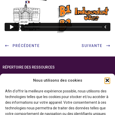
PRÉCÉDENTE
SUIVANTE
RÉPERTOIRE DES RESSOURCES
FOIRE AUX QUESTIONS
Nous utilisons des cookies
PLAN DU SITE
Afin d'offrir la meilleure expérience possible, nous utilisons des
ENGLISH
technologies telles que les cookies pour stocker et/ou accéder à
des informations sur votre appareil. Votre consentement à ces
Cette ressource est réalisée grâce au soutien financier du gouvernement de
technologies nous permettra de traiter des données telles que
l’Ontario et du gouvernement du
Canada par l’entremise du ministère du
Patrimoine canadien
votre comportement de navigation ou des identifiants uniques